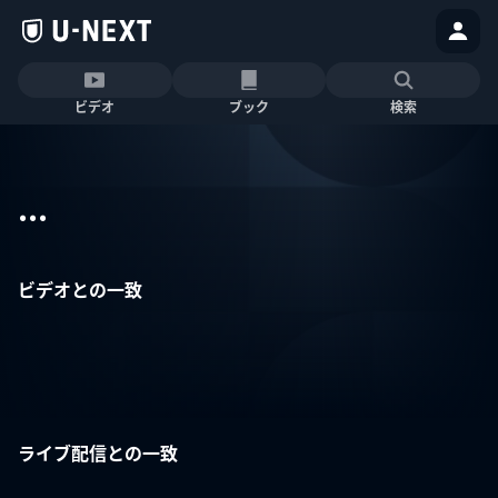
ビデオ
ブック
検索
...
ビデオとの一致
ライブ配信との一致