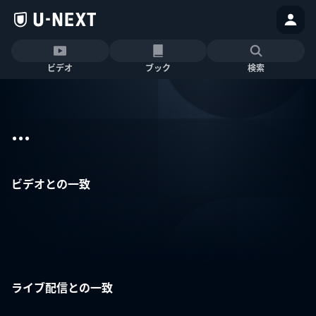
ビデオ
ブック
検索
...
ビデオとの一致
ライブ配信との一致