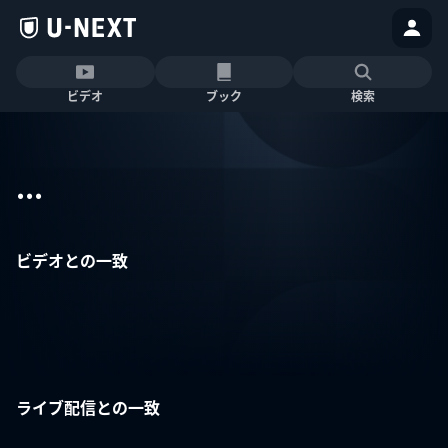
ビデオ
ブック
検索
...
ビデオとの一致
ライブ配信との一致