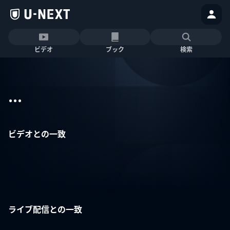
ビデオ
ブック
検索
...
ビデオとの一致
ライブ配信との一致