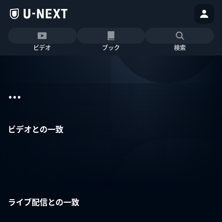
ビデオ
ブック
検索
...
ビデオとの一致
ライブ配信との一致