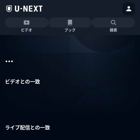
ビデオ
ブック
検索
...
ビデオとの一致
ライブ配信との一致