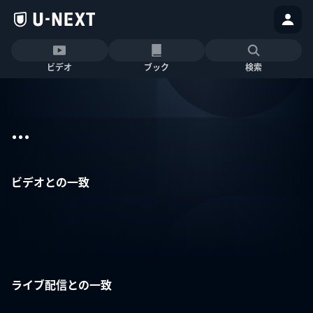
ビデオ
ブック
検索
...
ビデオとの一致
ライブ配信との一致