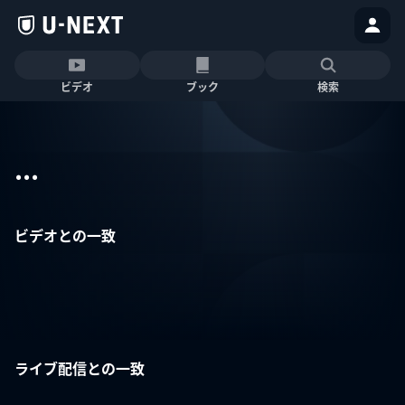
ビデオ
ブック
検索
...
ビデオとの一致
ライブ配信との一致