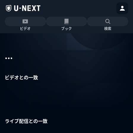
ビデオ
ブック
検索
...
ビデオとの一致
ライブ配信との一致