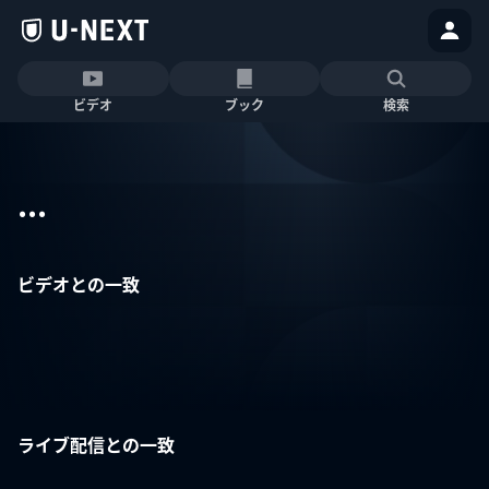
ビデオ
ブック
検索
...
ビデオとの一致
ライブ配信との一致