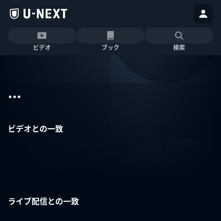
ビデオ
ブック
検索
...
ビデオとの一致
ライブ配信との一致