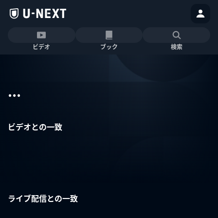
ビデオ
ブック
検索
...
ビデオとの一致
ライブ配信との一致