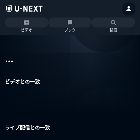
ビデオ
ブック
検索
...
ビデオとの一致
ライブ配信との一致