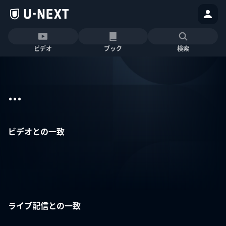
ビデオ
ブック
検索
...
ビデオとの一致
ライブ配信との一致