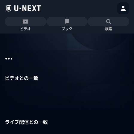
ビデオ
ブック
検索
...
ビデオとの一致
ライブ配信との一致