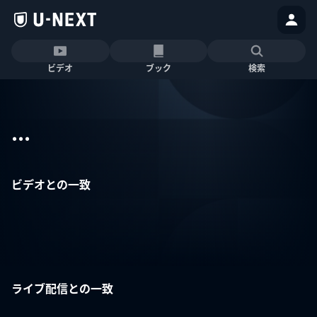
ビデオ
ブック
検索
...
ビデオとの一致
ライブ配信との一致