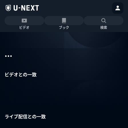
ビデオ
ブック
検索
...
ビデオとの一致
ライブ配信との一致