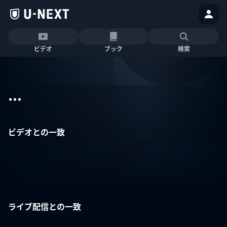
ビデオ
ブック
検索
...
ビデオとの一致
ライブ配信との一致