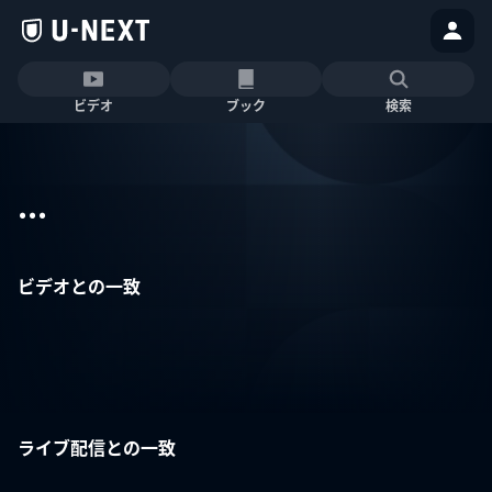
ビデオ
ブック
検索
...
ビデオとの一致
ライブ配信との一致