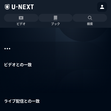
ビデオ
ブック
検索
...
ビデオとの一致
ライブ配信との一致