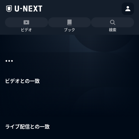
ビデオ
ブック
検索
...
ビデオとの一致
ライブ配信との一致