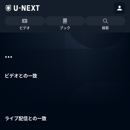
ビデオ
ブック
検索
...
ビデオとの一致
ライブ配信との一致