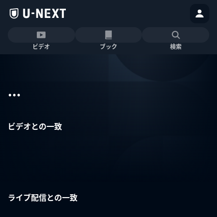
ビデオ
ブック
検索
...
ビデオとの一致
ライブ配信との一致