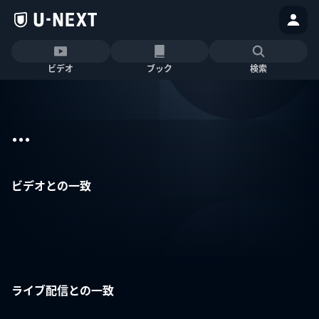
ビデオ
ブック
検索
...
ビデオとの一致
ライブ配信との一致