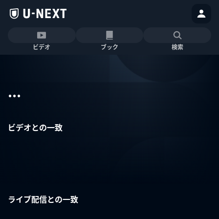
ビデオ
ブック
検索
...
ビデオとの一致
ライブ配信との一致