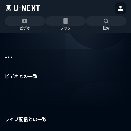
ビデオ
ブック
検索
...
ビデオとの一致
ライブ配信との一致