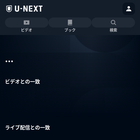
ビデオ
ブック
検索
...
ビデオとの一致
ライブ配信との一致