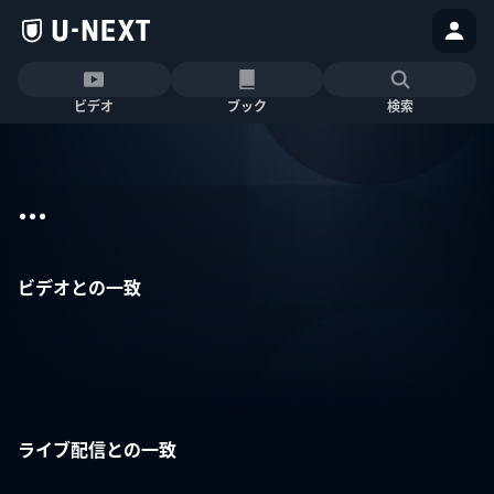
ビデオ
ブック
検索
...
ビデオとの一致
ライブ配信との一致