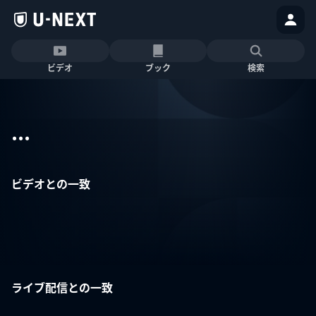
ビデオ
ブック
検索
...
ビデオとの一致
ライブ配信との一致