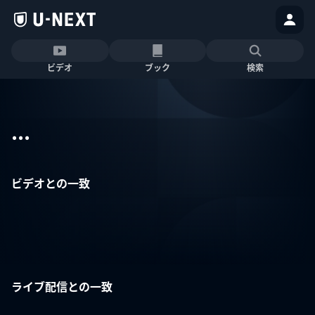
ビデオ
ブック
検索
...
ビデオとの一致
ライブ配信との一致