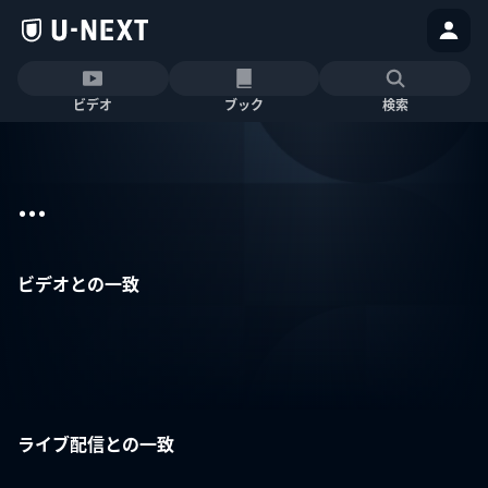
ビデオ
ブック
検索
...
ビデオとの一致
ライブ配信との一致