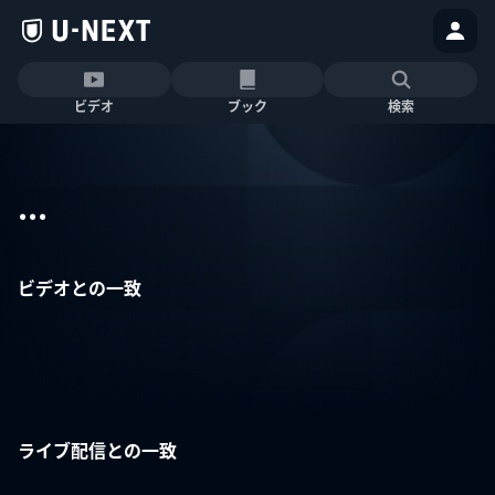
ビデオ
ブック
検索
...
ビデオとの一致
ライブ配信との一致