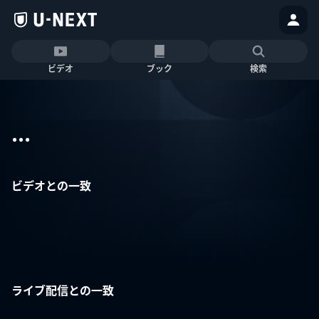
ビデオ
ブック
検索
...
ビデオとの一致
ライブ配信との一致