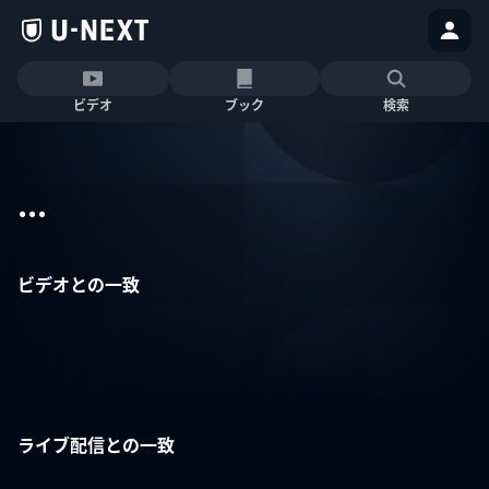
ビデオ
ブック
検索
...
ビデオとの一致
ライブ配信との一致