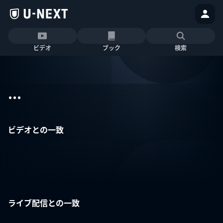
ビデオ
ブック
検索
...
ビデオとの一致
ライブ配信との一致