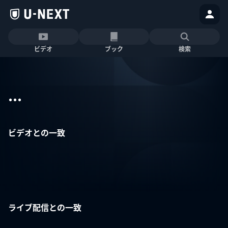
ビデオ
ブック
検索
...
ビデオとの一致
ライブ配信との一致