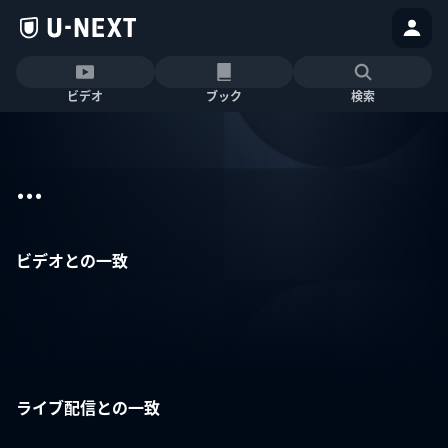
ビデオ
ブック
検索
...
ビデオとの一致
ライブ配信との一致