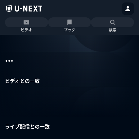
ビデオ
ブック
検索
...
ビデオとの一致
ライブ配信との一致