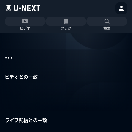
ビデオ
ブック
検索
...
ビデオとの一致
ライブ配信との一致