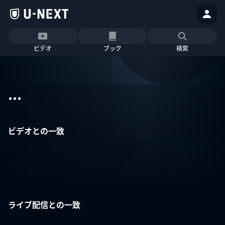
ビデオ
ブック
検索
...
ビデオとの一致
ライブ配信との一致