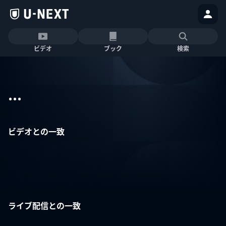
ビデオ
ブック
検索
...
ビデオとの一致
ライブ配信との一致