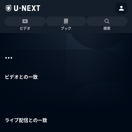
ビデオ
ブック
検索
...
ビデオとの一致
ライブ配信との一致