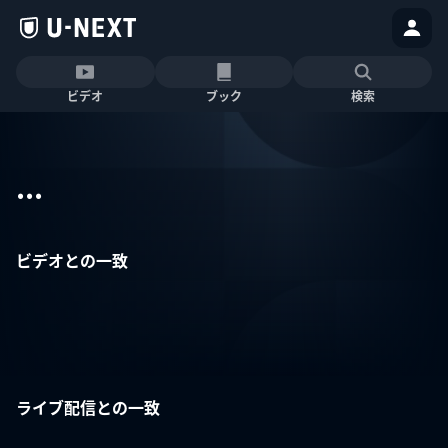
ビデオ
ブック
検索
...
ビデオとの一致
ライブ配信との一致