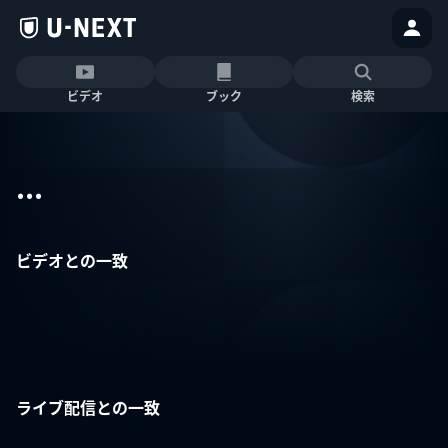
ビデオ
ブック
検索
...
ビデオとの一致
ライブ配信との一致