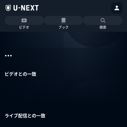
ビデオ
ブック
検索
...
ビデオとの一致
ライブ配信との一致