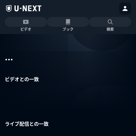
ビデオ
ブック
検索
...
ビデオとの一致
ライブ配信との一致