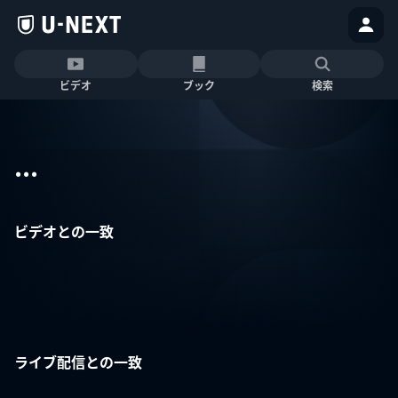
ビデオ
ブック
検索
...
ビデオとの一致
ライブ配信との一致