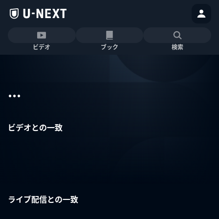
ビデオ
ブック
検索
...
ビデオとの一致
ライブ配信との一致