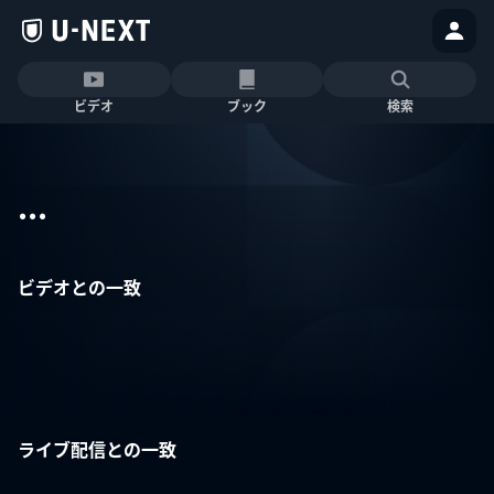
ビデオ
ブック
検索
...
ビデオとの一致
ライブ配信との一致