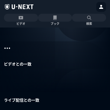
ビデオ
ブック
検索
...
ビデオとの一致
ライブ配信との一致